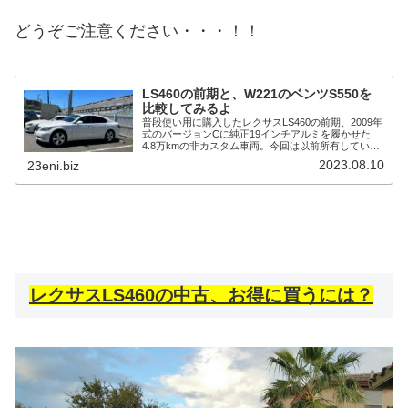
どうぞご注意ください・・・！！
LS460の前期と、W221のベンツS550を
比較してみるよ
普段使い用に購入したレクサスLS460の前期、2009年
式のバージョンCに純正19インチアルミを履かせた
4.8万kmの非カスタム車両。今回は以前所有していた
2013年式3万kmで購入したW221のベンツSクラスの
2023.08.10
23eni.biz
S550ロングの後期とLS460の前期を比較していきたい
と思います！
レクサスLS460の中古、お得に買うには？