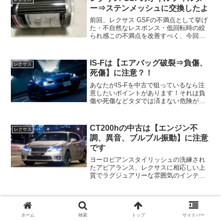
ー⇒ステンメッシュに交換したよ
前回、レクサス GSFの不満点として挙げ
た・不自然なレスポンス・低回転時の絞
られ感この不満点を改善すべく、今回口
コミでも評判のいいステンレス素材でで
きた圧力損失を1/7に低減するというK&P
エンジニアリング製のオイルフィルター
IS-Fは【エアバッグ破裂⇒負傷、
レクサス
に交換してみた...
死傷】に注意？！
あなたがIS-Fを中古で狙っているなら注
意したいポイントがあります！それは負
傷や死傷などタダでは済まない危険が潜
む非常に怖い不具合・トラブル！
CT200hの中古は【エンジン不
レクサス
調、異音、ブルブル振動】に注意
です
ヨーロピアンスタイリッシュの洗練され
たアピアランス、レクサスに相応しい上
質でラグジュアリーな雰囲気のインテリ
アの仕上がり、そしてハイブリッドによ
る低燃費と静かさの競演・・・レクサス
CT200h！スピンドルグリルが採用される
ISFの中古は【超高額な純正ナビ
レクサス
前の前期型のレクサ...
の故障】に注意です
ホーム
検索
トップ
サイドバー