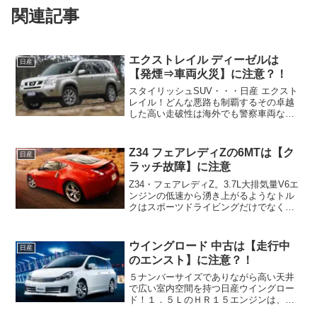
関連記事
エクストレイル ディーゼルは
日産
【発煙⇒車両火災】に注意？！
スタイリッシュSUV・・・日産 エクスト
レイル！どんな悪路も制覇するその卓越
した高い走破性は海外でも警察車両など
に採用されているほどのもの・・・しか
しあなたがDNT31のエクストレイルディ
ーゼルを中古で狙っているなら注意した
Z34 フェアレディZの6MTは【ク
日産
いポイントがあり...
ラッチ故障】に注意
Z34・フェアレディZ。3.7L大排気量V6エ
ンジンの低速から湧き上がるようなトル
クはスポーツドライビングだけでなく高
速や街中で余裕の走りをもたらし快適な
クルージングも楽しむことができる稀有
な存在。そしてポルシェのようなボリュ
ウイングロード 中古は【走行中
日産
ームのあるリヤ...
のエンスト】に注意？！
５ナンバーサイズでありながら高い天井
で広い室内空間を持つ日産ウイングロー
ド！１．５ＬのＨＲ１５エンジンは、低
速から豊かなトルクを発生させシティー