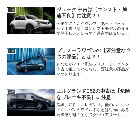
ユースでは加速もよく滑らかな走りを実
現・・・そんな日産ウイングロードの中
ジューク 中古は【エンスト・加
日産
古車をあなたが狙っている...
速不良】に注意？！
今までにこんなクルマ、あっただろう
か？！限りなくコンセプトモデルのまま
で登場したといっても過言ではない日産
のコンパクトＳＵＶ、ジューク！！もし
あなたがジュークの１．５ＬＹＦ１５ジ
ュークの中古車を狙っているなら注意し
プリメーラワゴンの【要注意な２
日産
たいポイントがあります。そ...
つの部品】とは？！
あなたがＰ１２系のプリメーラワゴンを
中古で狙っているなら、要注意の部品が
２つあります！
エルグランドE52の中古は【危険
日産
なブレーキ不良】に注意
洗練、知性、エレガンス。他のハイエン
ドミニバンのワイルドさとは対極にある
高級感が魅力的なラグジュアリーミニバ
ン・・・E52系 エルグランド！しかしあ
なたがE52系のエルグランドを中古で狙
っているなら注意したいポイントがあり
ます。それはブレー...