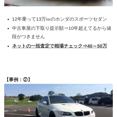
12年乗って13万㎞のホンダのスポーツセダン
中古車屋の下取り提示額⇒10年超えてるから値
段がつきません
ネットの一括査定で相場チェック⇒40～50万
【事例：②】