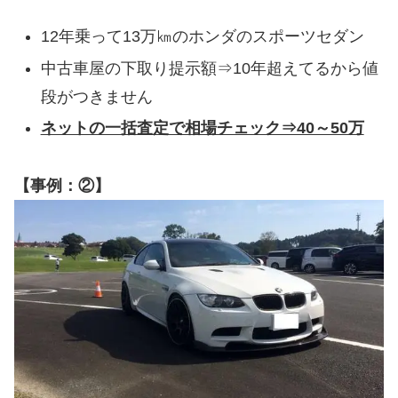
12年乗って13万㎞のホンダのスポーツセダン
中古車屋の下取り提示額⇒10年超えてるから値
段がつきません
ネットの一括査定で相場チェック⇒40～50万
【事例：②】