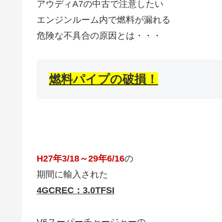
アウディA7の中古で注意したい
エンジンルーム内で燃料が漏れる
危険な不具合の原因とは・・・
燃料パイプの破損！
H27年3/18～29年6/16
の
期間に輸入された
4GCREC：3.0TFSI