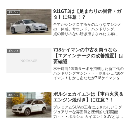
と身近に感じられるようになったのは991
系911GT3の魅力。しかしあなたが991系
911GT3は【足まわりの異音・ガ
ポルシェ
の9...
タ】に注意！？
全てがシンクロするかのようなマシンと
の一体感、サウンド、ハンドリング、一
点の曇りのない研ぎ澄まされた世界にき
っとあなたは全てを忘れて走り込んでし
まうはず・・・ポルシェ 911GT3！しか
しあなたが997の911GT3を中古で狙って
718ケイマンの中古を買うなら
ポルシェ
いるなら注...
【エアインテークの改善措置】は
要確認
水平対向4気筒ターボを搭載した新世代の
ハンドリングマシン・・・ポルシェ718ケ
イマン！しかしあなたが718ケイマンを新
古車や中古で狙っているなら注意したい
ポイントがあります。それはエンジンへ
の吸気口であるエアインテークに出され
ポルシェカイエンは【車両火災＆
ポルシェ
た改善対策！ ...
エンジン焼付き】に注意？！
プレミアムSUVの王者にふさわしいラグ
ジュアリーな雰囲気と圧倒的な戦闘能
力・・・ポルシェ カイエン！SUVとは思
えないそのパフォーマンスと贅を尽くし
た質感高きインテリアに大きな満足をあ
なたは感じるはず・・・！しかしあなた