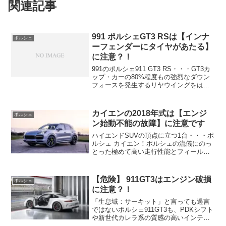
関連記事
991 ポルシェGT3 RSは【インナ
ポルシェ
ーフェンダーにタイヤがあたる】
に注意？！
991のポルシェ911 GT3 RS・・・GT3カ
ップ・カーの80%程度もの強烈なダウン
フォースを発生するリヤウイングをはじ
めとしたエアロ、500psをたたき出す超高
回転型のフラット6が発する甲高き咆哮、
そしてPDKはさらにシャープに研ぎ澄...
カイエンの2018年式は【エンジ
ポルシェ
ン始動不能の故障】に注意です
ハイエンドSUVの頂点に立つ1台・・・ポ
ルシェ カイエン！ポルシェの流儀にのっ
とった極めて高い走行性能とフィールの
良さ、プレミアムブランドにふさわしい
ラグジュアリーで洗練された内装など所
有する満足をもたらしてくれるポルシェ
【危険】 911GT3はエンジン破損
ポルシェ
カイエン・・・し...
に注意？！
「生息域：サーキット」と言っても過言
ではないポルシェ911GT3も、PDKシフト
や新世代カレラ系の質感の高いインテリ
アを引き継ぎ超高次元の走行性能をもっ