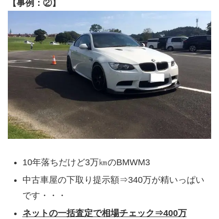
【事例：②】
10年落ちだけど3万㎞のBMWM3
中古車屋の下取り提示額⇒340万が精いっぱい
です・・・
ネットの一括査定で相場チェック⇒400万