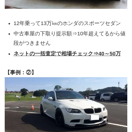
12年乗って13万㎞のホンダのスポーツセダン
中古車屋の下取り提示額⇒10年超えてるから値
段がつきません
ネットの一括査定で相場チェック⇒40～50万
【事例：②】