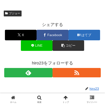
プジョー
シェアする
X
Facebook
はてブ
LINE
コピー
hiro23をフォローする
hiro23
ホーム
検索
トップ
サイドバー
関連記事