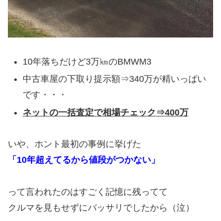
10年落ちだけど3万㎞のBMWM3
中古車屋の下取り提示額⇒340万が精いっぱい
です・・・
ネットの一括査定で相場チェック⇒400万
いや、ホント最初の事例に挙げた
「10年超えてるから値段がつかない」
って言われたのはすごく記憶に残ってて
クルマを見もせずにバッサリでしたから（泣）