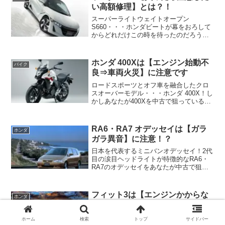
なら注意したいポイントが...
い高額修理】とは？！
スーパーライトウェイトオープン
S660・・・ホンダビートが幕をおろして
からどれだけこの時を待ったのだろう
か。気持ちよく走るために磨き上げられ
た性能はもちろんのこと素直にカッコい
いと思えるエクステリアデザイン、欧州
ホンダ 400Xは【エンジン始動不
バイク
スーパースポーツのようなアク...
良⇒車両火災】に注意です
ロードスポーツとオフ車を融合したクロ
スオーバーモデル・・・ホンダ 400X！し
かしあなたが400Xを中古で狙っているな
ら注意したいポイントがあります！それ
はエンストして エンジンをかけようとし
ても 再始動ができなくなるだけでなく車
RA6・RA7 オデッセイは【ガラ
ホンダ
両火災にも...
ガラ異音】に注意！？
日本を代表するミニバンオデッセイ！2代
目の涙目ヘッドライトが特徴的なRA6・
RA7のオデッセイをあなたが中古で狙っ
ているなら注意したいポイントがありま
す！それはRA6/RA7のオデッセイで 必ず
といっていいほど故障する部品で ガラガ
フィット3は【エンジンかからな
ホンダ
ラうるさ...
い故障】に注意？！
よりスタイリッシュに洗練された美しき
ホーム
検索
トップ
サイドバー