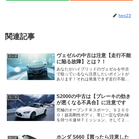
hiro23
関連記事
ヴェゼルの中古は注意【走行不能
ホンダ
に陥る故障】とは？！
あなたがハイブリッドのヴェゼルを中古
で狙っているなら注意したいポイントが
あります！それは発進できず走行不能に
陥り立ち往生に見舞われてしまう困った
不具合・トラブル！
S2000の中古は【ブレーキの効き
ホンダ
が悪くなる不具合】に注意です
究極のオープンＦＲスポーツ。Ｓ２００
０！超高剛性ボディ、常に一定な切れ味
を持つ６速ＭＴミッション、そして２．
２Ｌ化されより低中速のトルクを太くし
たＦ２２Ｃエンジンを搭載したＡＰ２の
Ｓ２０００をあなたが中古で狙っている
ホンダ S660【買ったら注意した
ホンダ