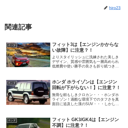
hiro23
関連記事
フィット3は【エンジンかからな
ホンダ
い故障】に注意？！
よりスタイリッシュに洗練された美しき
デザイン、質感や雰囲気も一層高められ
低燃費や使い勝手の良さも折り紙つきの
人気車・・・フィット3！しかしあなたが
フィット3を中古で狙っているなら注意し
たいポイントがあります！それはエンジ
ホンダ ホライゾンは【エンジン
ホンダ
ンがかからなくなり立...
回転が下がらない！】に注意？！
無骨な頼もしきクロカン・・・ホンダホ
ライゾン！過酷な環境下でのタフさを真
面目に追及した漢のSUV・・・しかしあ
なたが3Lディーゼルのホンダホライゾン
を中古で狙っているなら注意したい ポイ
ントがあります！それはエンジンの回転
フィット GK3/GK4は【エンジン
ホンダ
が 下がらなくなる...
不調】に注意？！