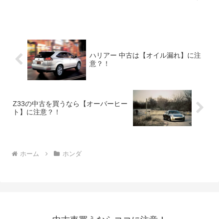
が、あなたも中古で狙っているなら注意
したいポイントがあります。それはCVT
が故障して走行不能になる危険性がある
ちょっと恐い不具...
ハリアー 中古は【オイル漏れ】に注
意？！
Z33の中古を買うなら【オーバーヒー
ト】に注意？！
ホーム
ホンダ