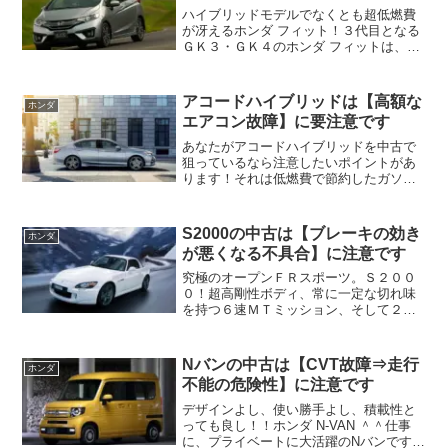
ハイブリッドモデルでなくとも超低燃費
が冴えるホンダ フィット！３代目となる
ＧＫ３・ＧＫ４のホンダ フィットは、よ
りデザインが精悍となり、インテリアの
雰囲気も今まで以上にスタイリッシュで
洗練されているし使い勝手の良さやサイ
アコードハイブリッドは【高額な
ホンダ
ズ以上の広々とした空...
エアコン故障】に要注意です
あなたがアコードハイブリッドを中古で
狙っているなら注意したいポイントがあ
ります！それは低燃費で節約したガソリ
ン代など一瞬にして吹き飛ぶ20万オーバ
ー覚悟の高額修理のリスクが潜む不具
合・トラブル！
S2000の中古は【ブレーキの効き
ホンダ
が悪くなる不具合】に注意です
究極のオープンＦＲスポーツ。Ｓ２００
０！超高剛性ボディ、常に一定な切れ味
を持つ６速ＭＴミッション、そして２．
２Ｌ化されより低中速のトルクを太くし
たＦ２２Ｃエンジンを搭載したＡＰ２の
Ｓ２０００をあなたが中古で狙っている
Nバンの中古は【CVT故障⇒走行
ホンダ
なら注意したいポイントが...
不能の危険性】に注意です
デザインよし、使い勝手よし、積載性と
っても良し！！ホンダ N-VAN ＾＾仕事
に、プライベートに大活躍のNバンです