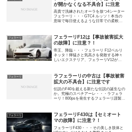
あな...
が開かなくなる不具合】に注意
高貴で洗練されたオーラを放つ4シーター
フェラーリ・・・GTC4 ルッソ！本当の
意味で毎日使えるような日常での柔軟性
に富んだ使い勝手の良さや積載性があり
ながら官能の極みともいえる6.2リッター
V12の咆哮やフィールを味わえる非常に
フェラーリF12は【事故被害拡大
フェラーリ
贅沢な1台・...
の故障】に注意？！
帝王、降臨・・・フェラーリ F12ベルリ
ネッタ！獰猛さと気高さを発散する神々
しいエクステリア、フェラーリV12が発
する咽び泣くようなサウンド、後輪の極
太なピレリを引きちぎらんとする狂気じ
みたパワー・・・しかしあなたがフェラ
ラフェラーリの中古は【事故被害
フェラーリ
ーリF12ベルリネ...
拡大の不具合】に注意です
伝説のF40を超える新たな伝説の誕生なの
か。究極のスペチアーレ・・・ラフェラ
ーリ！800psを発生するフェラーリ謹製の
V12にF1技術をフィードバックしたハイ
ブリッドのアシストで破壊的な性能を手
にしたラフェラーリの衝撃・・・しかし
フェラーリF430は【セミオート
フェラーリ
あなたがラ...
マの故障】に注意？！
フェラーリF430・・・その美しき肢体と