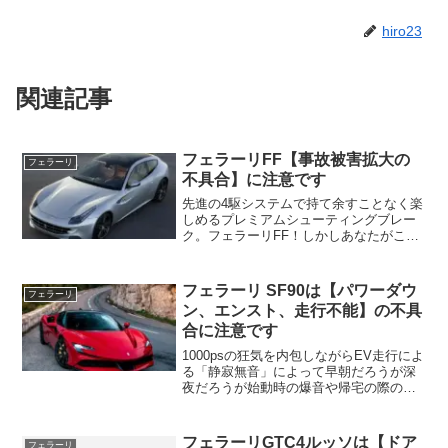
hiro23
関連記事
フェラーリFF【事故被害拡大の
フェラーリ
不具合】に注意です
先進の4駆システムで持て余すことなく楽
しめるプレミアムシューティングブレー
ク。フェラーリFF！しかしあなたがこの
美しきフェラーリFFを中古で狙っている
なら注意したいポイントがあります！そ
れは万が一の事故の際に重傷など事故被
フェラーリ SF90は【パワーダウ
フェラーリ
害が拡大しかねない危険な不具合・トラ
ン、エンスト、走行不能】の不具
ブル！
合に注意です
1000psの狂気を内包しながらEV走行によ
る「静寂無音」によって早朝だろうが深
夜だろうが始動時の爆音や帰宅の際の騒
音で近所に気をつかう必要のないのも所
有するうえでけっこう魅力的・・・SF90
ストラダーレ！SF90 スパイダー！しかし
フェラーリGTC4ルッソは【ドア
フェラーリ