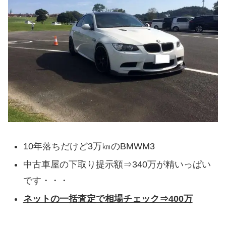
10年落ちだけど3万㎞のBMWM3
中古車屋の下取り提示額⇒340万が精いっぱい
です・・・
ネットの一括査定で相場チェック⇒400万