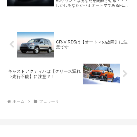
V8サウンドはあなたを陶酔させる・・・
しかしあなたがセミオートマであるF1マ
チックのフェラーリF430を中古で狙って
いるなら注意したいポイントがありま
す！それはクラッチが切れなくなり 走行
不能にもなり...
CR-V RD5は【オートマの故障】に注
意です
キャストアクティバは【グリース漏れ
⇒走行不能】に注意？！
ホーム
フェラーリ