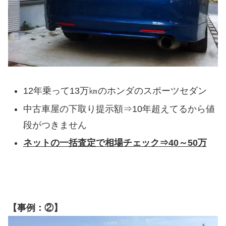
12年乗って13万㎞のホンダのスポーツセダン
中古車屋の下取り提示額⇒10年超えてるから値
段がつきません
ネットの一括査定で相場チェック⇒40～50万
【事例：②】