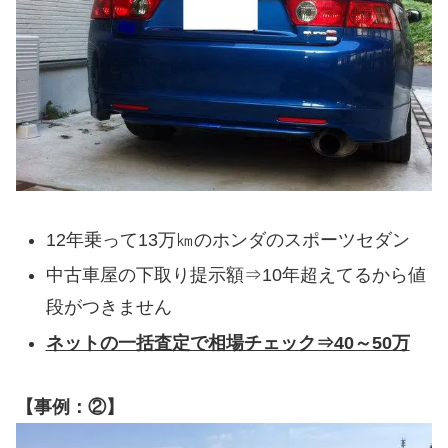
12年乗って13万㎞のホンダのスポーツセダン
中古車屋の下取り提示額⇒10年超えてるから値
段がつきません
ネットの一括査定で相場チェック⇒40～50万
【事例：②】