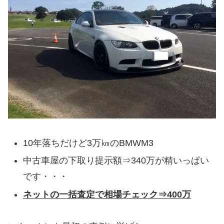
10年落ちだけど3万㎞のBMWM3
中古車屋の下取り提示額⇒340万が精いっぱい
です・・・
ネットの一括査定で相場チェック⇒400万