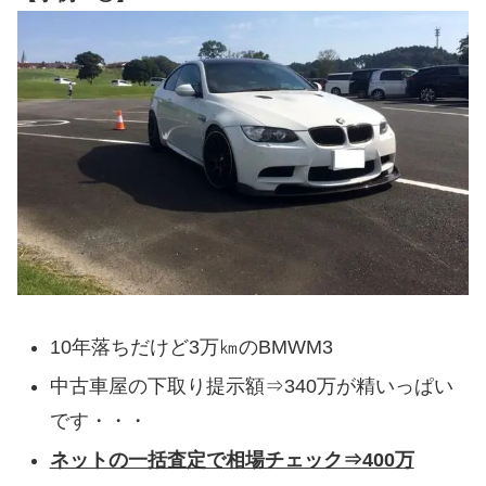
10年落ちだけど3万㎞のBMWM3
中古車屋の下取り提示額⇒340万が精いっぱい
です・・・
ネットの一括査定で相場チェック⇒400万