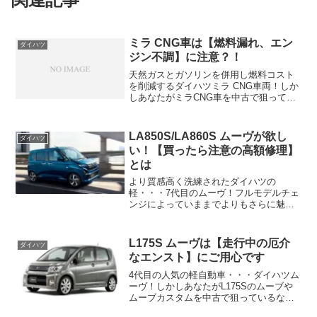
ミラ CNG車は【燃料漏れ、エン
ダイハツ
ジン不調】に注意？！
天然ガスとガソリンを併用し燃料コスト
を削減するダイハツミラ CNG車両！しか
しあなたがミラCNG車を中古で狙ってい
るなら注意したいポイントがあります！
それはCNG燃料が漏れたり エンストなど
の不調に陥る 危険な不具合・トラブ
LA850S/LA860S ムーヴが欲し
ダイハツ
ル！！ ...
い！【買ったら注意の高額修理】
とは
より質感高く洗練されたダイハツの
軽・・・7代目のムーヴ！フルモデルチェ
ンジによっていままでよりもさらに魅力
を増し満足度を高めてくれていますよね
＾＾しかしあなたがLA850S/LA860S ムー
ヴを新車や新古車（未使用車・展示車）
L175S ムーヴは【走行中の厄介
ダイハツ
で狙っている...
なエンスト】にご用心です
4代目の人気の軽自動車・・・ダイハツム
ーヴ！しかしあなたがL175Sのムーブや
ムーブカスタムを中古で狙っているなら
注意したいポイントがあります！それは