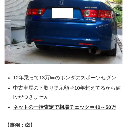
12年乗って13万㎞のホンダのスポーツセダン
中古車屋の下取り提示額⇒10年超えてるから値
段がつきません
ネットの一括査定で相場チェック⇒40～50万
【事例：②】