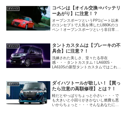
走行中エンストが発生するちょっと不快
な不具合・トラブル！！ (adsbygoogle =
コペンは【オイル交換⇒バッテリ
ダイハツ
...
ーあがり】に注意！？
オープンスポーツというPP1ビート以来
のコンセプトで人気を博したL880Kのコ
ペン！オープンスポーツという非日常を
より盛り上げてくれる質感高いディティ
ールや雰囲気が秀逸なコペン＾＾そんな
L880Kのコペンを中古車で狙っているな
タントカスタムは【ブレーキの不
ダイハツ
ら、オイル交換...
具合】に注意？！
洗練された美しさ、堂々たる存在
感・・・タントカスタム！LA600S・
LA610Sの新型タントカスタムではこれま
でのタントの美点であるユーティリティ
の高さだけでなく質感の高さや先進の安
全デバイス、革新的な低燃費技術の採用
ダイハツトールが欲しい！【買っ
ダイハツ
され全方位にわたってこ...
たら注意の高額修理】とは？！
軽だとやっぱりちょっと小さい・・・で
も大きいと小回りがきかないし燃費も悪
いからちょっと・・・そんなあなたにピ
ッタリな使い勝手いいコンパクトミニバ
ン♪ダイハツトール！広々とした室内空間
はウォークスルーをはじめ使い勝手もバ
ツグン＾＾しかしあなた...