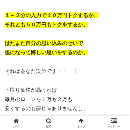
１～２分の入力で１０万円トクするか、
それとも５０万円もトクをするか。
はたまた自分の思い込みのせいで
後になって悔しい思いをするのか。
それはあなた次第です・・・！
下取り価格が高ければ
毎月のローンを１万も２万も
安くするのも夢じゃありませんし、
クラウンハイブリッドRSの
ホーム
検索
トップ
サイドバー