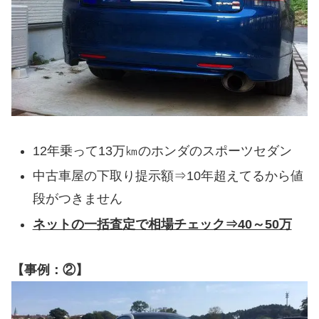
12年乗って13万㎞のホンダのスポーツセダン
中古車屋の下取り提示額⇒10年超えてるから値
段がつきません
ネットの一括査定で相場チェック⇒40～50万
【事例：②】