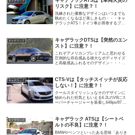
キャデラックATSは【車両火災の
キャデラック
あなたもキャデラッ...
リスク】に注意？！
洗練された優雅なデザインはいつまでも
眺めたくなるほど美しきもの・・・キャ
デラックATS！ドイツ車が席巻するプレ
ミアムDセグメントにおいてありきたりな
選択をしたくないあなたにとってキャデ
ラックATSは魅力的なオルタナティブに
キャデラックDTSは【突然のエン
キャデラック
なるはず。しかしあ...
スト】に注意？！
これぞアメリカンプレミアムと思わせる
圧倒的な存在感ある雄大なボディサイズ
と高級感あふれるそのデザイン・・・キ
ャデラックDTS！しかしあなたがキャデ
ラックDTSを中古で狙っているなら注意
したいトラブルがあります。それは運転
CTS-Vは【タッチスイッチが反応
キャデラック
中に 急にエンジンが...
しない！】に注意？！
クールスタイリッシュなそのデザインに
秘められた狂気ともいえる6.2LのV8にス
ーパーチャージャーを装着し649ps/87.2
㎏mものパワーを発揮するエンジンをぶ
ち込んだスーパースポーツサルー
ン・・・キャデラックCTS-V！しかしあ
キャデラック ATSは【シートベ
キャデラック
なたが新型...
ルトの不良】に注意？！
BMWやベンツといったある意味「ありき