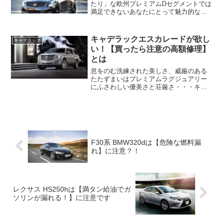
たり」な欧州プレミアムDセグメントでは
満足できないあなたにとって魅力的なオ
ルタナティブになりえるスタイリッシュ
なデザインや質感をもつプレミアムサル
ーン・・・キャデラック ATS！しかしあ
キャデラックエスカレードが欲し
キャデラック
なたがキャデラッ...
い！【買ったら注意の高額修理】
とは
息をのむ洗練された美しさ、威厳のある
たたずまいはプレミアムラグジュアリー
にふさわしい優美さと荘厳さ・・・キャ
デラックエスカレード！しかしあなたが
この魅力的な新型キャデラックエスカレ
ードの新車や新古車（未使用車・展示
車）、中古で狙っているなら...
F30系 BMW320dは【危険な燃料漏
れ】に注意？！
レクサス HS250hは【満タン給油でガ
ソリンが漏れる！】に注意です