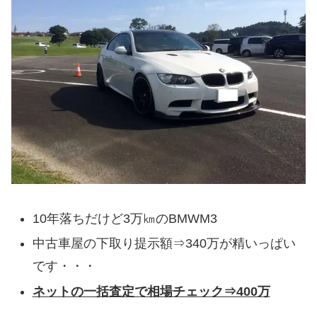
10年落ちだけど3万㎞のBMWM3
中古車屋の下取り提示額⇒340万が精いっぱい
です・・・
ネットの一括査定で相場チェック⇒400万