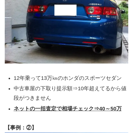
12年乗って13万㎞のホンダのスポーツセダン
中古車屋の下取り提示額⇒10年超えてるから値
段がつきません
ネットの一括査定で相場チェック⇒40～50万
【事例：②】