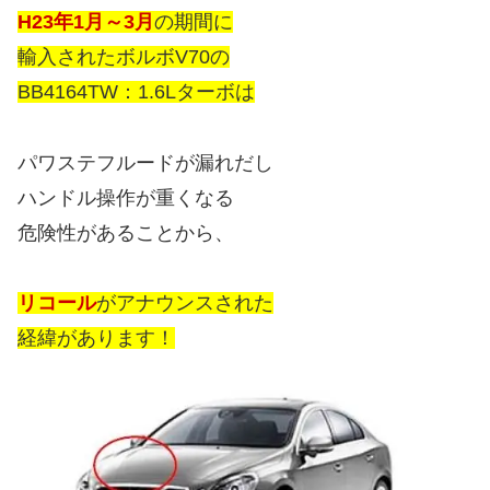
H23年1月～3月
の期間に
輸入されたボルボV70の
BB4164TW：1.6Lターボは
パワステフルードが漏れだし
ハンドル操作が重くなる
危険性があることから、
リコール
がアナウンスされた
経緯があります！