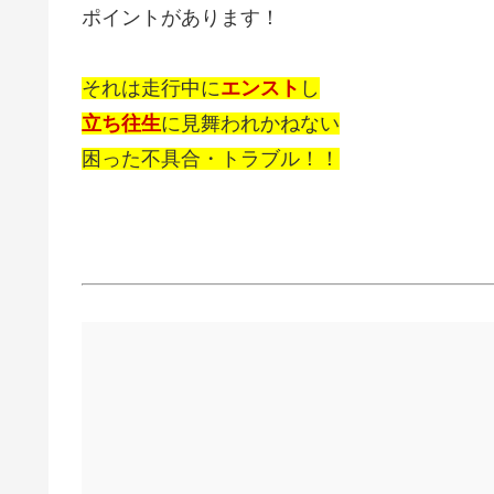
ポイントがあります！
それは走行中に
エンスト
し
立ち往生
に見舞われかねない
困った不具合・トラブル！！