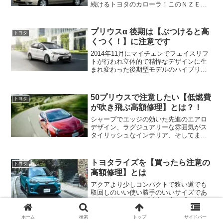
続けるトヨタのカローラ！このＮＺＥ１
２１カローラをあなたが中古で狙ってい
るなら必ずチェックしたいポイントがあ
ります！それはエンジンの焼付きにも つ
プリウスα 後期は【ぶつけると高
トヨタ
ながりかねないト...
くつく！】に注意です
2014年11月にマイチェンでフェイスリフ
トが行われ立体的で精悍なデザインに生
まれ変わった後期型モデルのハイブリッ
ドミニバン プリウスα！外観のデザイン
だけでなくインテリアの質感もアップし
満足度の高いプリウスα後期！しかしあな
50プリウスで注意したい【低燃費
トヨタ
たも後期型のプ...
が吹き飛ぶ高額修理】とは？！
シャープでエッジの効いた先進のエアロ
デザイン、ラグジュアリーな雰囲気がス
タイリッシュなインテリア、そしてまる
で高級車のような静粛性や滑らかな乗り
心地など燃費だけでなくクルマとしての
フィールに磨きをかけた次世代ハイブリ
トヨタライズを【買ったら注意の
トヨタ
ッド・・・50プリウス！...
高額修理】とは
アクアより少しコンパクトで狭い道でも
取回しのいい使い勝手のいいサイズであ
りながらそのサイズ以上の広々感や想像
の斜め上をいく積載性の高さ、そして最
近のトヨタの特徴である質感高く雰囲気
ホーム
検索
トップ
サイドバー