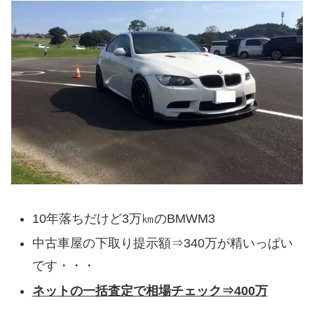
10年落ちだけど3万㎞のBMWM3
中古車屋の下取り提示額⇒340万が精いっぱい
です・・・
ネットの一括査定で相場チェック⇒400万