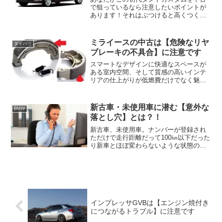
で狙っているなら注意したいポイントが
あります！それはぶつけると高くつくと
いう買ってから注意したい内容！
ミライースの中古は【危険なリヤ
ダイハツ
ブレーキの不具合】に注意です
スマートなデザインに快適なスペースが
ある室内空間、そして質感の高いインテ
リアの仕上がりが低燃費だけでなく魅力
にあふれるダイハツの軽・・・初代 ミラ
イース！しかしあなたが初代ミライース
の2WD車を中古で狙っているなら注意し
新古車・未使用車に潜む【意外な
BMW
たいポイントがありま...
落とし穴】とは？！
新古車、未使用車。ナンバーが登録され
ただけで走行距離だって100㎞以下だった
り新車とほぼ変わらないような状態のピ
ッカピカな新古車や未使用車。ドアを開
ければ「新車の匂い」にうっとり・・・♪
それでいながら新車を買うより税金など
の面を含め安く買え...
インプレッサGVBは【エンジン焼付き
につながるトラブル】に注意です