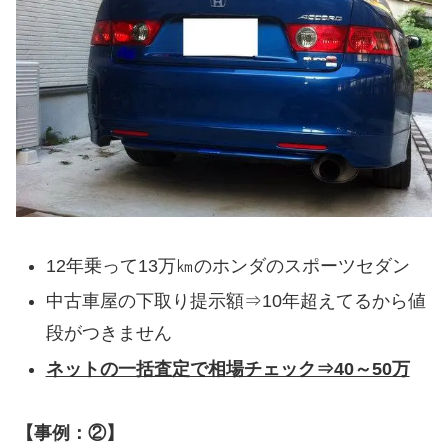
12年乗って13万㎞のホンダのスポーツセダン
中古車屋の下取り提示額⇒10年超えてるから値
段がつきません
ネットの一括査定で相場チェック⇒40～50万
【事例：②】