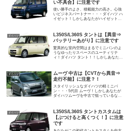
い不具合】に注意です
使い勝手のよさ、積載能力の高さ。心強
いビジネスパートナー・・・ダイハツ ハ
イゼット！しかしあなたがハイゼットを
中古で狙っているなら注意したいポイン
トがあります！それは雨の日に事実上走
行不能になるワイパーが動かなくなって
L350S/L360S タントは【異音⇒
ダイハツ
しまう危険な不具合・ト...
バッテリーあがり】に注意です
驚異的な室内空間はまるでミニバンのよ
うなゆったりスペースのユーティリテ
ィ！ダイハツ タント！！しかしあなた
が、L350S/L360Sの初代タントを中古で
狙っているなら異音の発生や発電不良に
よる突然のバッテリーあがりに要注意で
ムーヴ 中古は【CVTから異音⇒
ダイハツ
す！！ (ads...
走行不能】に注意？！
スタイリッシュなダイハツの軽ミニバ
ン・・・5代目 ムーヴ！しかしあなたが
ダイハツムーヴを中古で狙っているなら
注意したいポイントがあります！それは
無段変速ミッションの CVTから異音が発
生して走行不能に陥る危険性がある ちょ
L350S/L360S タントカスタムは
ダイハツ
っと恐い不具合・ト...
【ぶつけると高くつく！】に注意
です
あなたがこの初代タントカスタムを中古