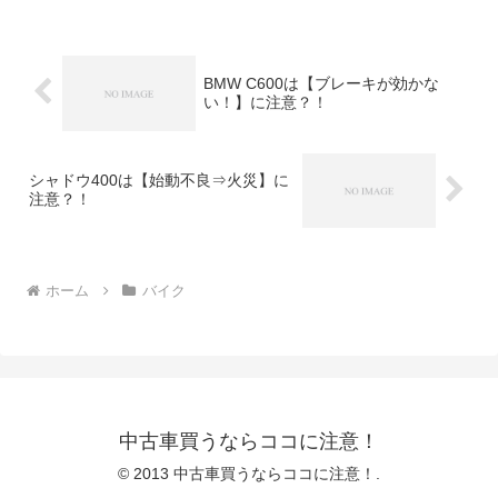
あります！それは転倒事故にも発展しか
ねない サスペン...
BMW C600は【ブレーキが効かな
い！】に注意？！
シャドウ400は【始動不良⇒火災】に
注意？！
ホーム
バイク
中古車買うならココに注意！
© 2013 中古車買うならココに注意！.