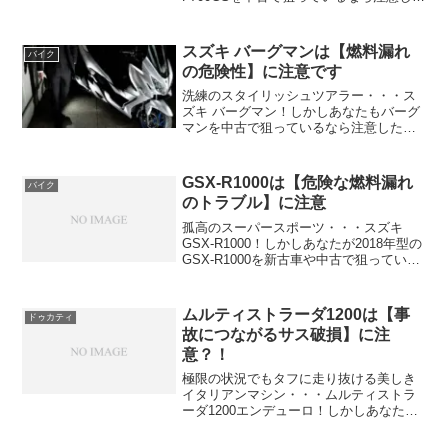
いポイントがあります！それは走行中に
突然エンストし 立ち往生に見舞われてし
まう 不具合・トラブル！！ (adsby...
スズキ バーグマンは【燃料漏れ
バイク
の危険性】に注意です
洗練のスタイリッシュツアラー・・・ス
ズキ バーグマン！しかしあなたもバーグ
マンを中古で狙っているなら注意したい
ポイントがあります。それは燃料が漏れ
る危険性があるちょっと恐い不具合・ト
ラブル！ (adsbygoogle = wind...
GSX-R1000は【危険な燃料漏れ
バイク
のトラブル】に注意
孤高のスーパースポーツ・・・スズキ
GSX-R1000！しかしあなたが2018年型の
GSX-R1000を新古車や中古で狙っている
なら注意したいポイントがあります。そ
れは燃料漏れが発生するちょっと恐い不
具合・トラブル！ (adsbygoogle...
ムルティストラーダ1200は【事
ドゥカティ
故につながるサス破損】に注
意？！
極限の状況でもタフに走り抜ける美しき
イタリアンマシン・・・ムルティストラ
ーダ1200エンデューロ！しかしあなたが
ムルティストラーダ1200を新古車や中古
で狙っているなら注意したいポイントが