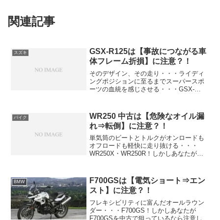
関連記事
GSX-R125は【事故につながる車
スズキ
体フレーム折損】に注意？！
そのデザイン、その走り・・・ライディ
ングポジションに至るまでスーパースポ
ーツの血統を感じさせる・・・GSX-
R125！しかしあなたがGSX-R125を新古
車や中古で狙っているなら注意したいポ
イントがあります！それは事故にもつな
WR250 中古は【危険なオイル漏
バイク
がりかねない ...
れ⇒転倒】に注意？！
単気筒のビートとトルクがオンロードも
オフロードも軽快に走り抜ける・・・
WR250X・WR250R！しかしあなたが
WR250を中古で狙っているなら注意した
いポイントがあります！それはオイル漏
れが発生し 漏れたオイルが後輪にかかり
F700GSは【電気ショート⇒エン
BMW
スリップ⇒転倒...
スト】に注意？！
フレキシビリティに富んだオールラウン
ダー・・・F700GS！しかしあなたが
F700GSを中古で狙っているなら注意した