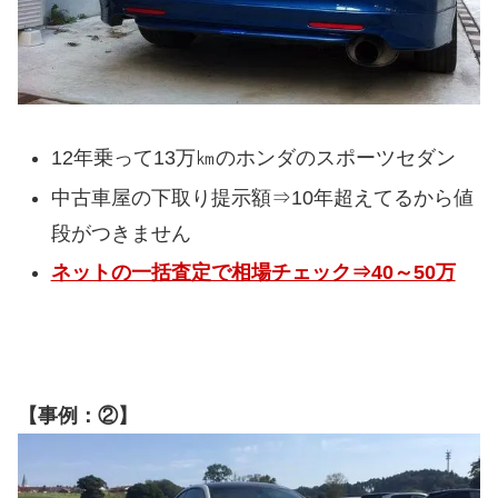
12年乗って13万㎞のホンダのスポーツセダン
中古車屋の下取り提示額⇒10年超えてるから値
段がつきません
ネットの一括査定で相場チェック⇒40～50万
【事例：②】