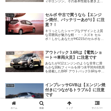
ィやエンジン。その基本性能を磨き上げ
たがゆえにもたらされるフィールの良
さ、そしてオートマによる日常でのイー
ジードライブを両立したインプレッサ
セルボ 中古で買うなら【エンジ
スバル
WRX STI Aライン！し...
ン焼付、バッテリーあがり】に注
意？！
キリっとしたシャープなデザインと上質
な雰囲気が魅力な軽・・・スズキ セル
ボ！しかしあなたがHG21Sのセルボを中
古で狙っているなら注意したいポイント
があります！それは・・・エンジンルー
ムから異音が発生し・バッテリーあが
アウトバック 3.6Rは【電気ショ
スバル
り・オーバーヒートとい...
ート⇒車両火災】に注意です
あなたがV12エンジンのような非常に滑
らかな回転フィールを持つ水平対向6気筒
を搭載したBRF アウトバック3.6Rを中古
で狙っているなら注意したいポイントが
あります！それは「ある部品」が電気シ
ョートして車両火災に発展する危険な不
インプレッサGVBは【エンジン焼
スバル
具合・トラブル！
付きにつながるトラブル】に注意
です
その鍛え抜かれた肉体のようなブリスタ
ーフェンダーのたくましさがひときわ異
ホーム
検索
トップ
サイドバー
彩を放つスーパースポーツサルー