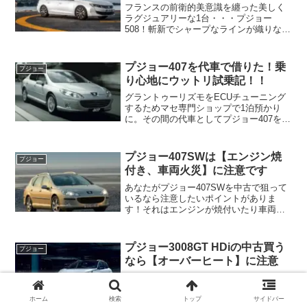
フランスの前衛的美意識を纏った美しく
ラグジュアリーな1台・・・プジョー
508！斬新でシャープなラインが織りなす
エッジの効いたデザインとは裏腹に走ら
せてみればフランス車らしいあたりの柔
らかな浮遊感のあるその乗り心地の良さ
プジョー407を代車で借りた！乗
プジョー
と小径のステアリングが...
り心地にウットリ試乗記！！
グラントゥーリズモをECUチューニング
するためマセ専門ショップで1泊預かり
に。その間の代車としてプジョー407を借
りられることになったのでいまだ評価の
高いプジョー407の試乗記をお届けしたい
と思います！ (adsbygoogle ...
プジョー407SWは【エンジン焼
プジョー
付き、車両火災】に注意です
あなたがプジョー407SWを中古で狙って
いるなら注意したいポイントがありま
す！それはエンジンが焼付いたり車両火
災にもなりかねない危険な不具合・トラ
ブル！
プジョー3008GT HDiの中古買う
プジョー
なら【オーバーヒート】に注意
その存在は、もはやアート・・・美しく
洗練されたオーラを放つラグジュアリー
なSUV・・・プジョー3008！その外観の
ホーム
検索
トップ
サイドバー