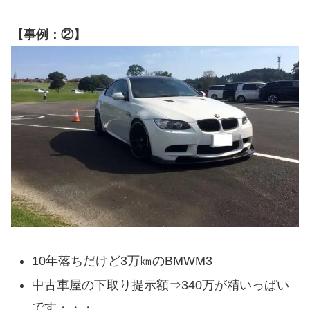
【事例：②】
10年落ちだけど3万㎞のBMWM3
中古車屋の下取り提示額⇒340万が精いっぱい
です・・・