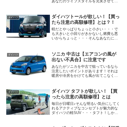
あなたのライフスタイルを充実させてく
れるそんなクルマ♪ダイハツ ウェイク！
フルフラットで車中泊も楽勝＾＾フルサ
イズミニバンのE52エルグランドを上回
ダイハツトールが欲しい！【買っ
ダイハツ
る全高1835㎜もの...
たら注意の高額修理】とは？！
軽だとやっぱりちょっと小さい・・・で
も大きいと小回りがきかないし燃費も悪
いからちょっと・・・そんなあなたにピ
ッタリな使い勝手いいコンパクトミニバ
ン♪ダイハツトール！広々とした室内空間
はウォークスルーをはじめ使い勝手もバ
ソニカ 中古は【エアコンの風が
ダイハツ
ツグン＾＾しかしあなた...
出ない不具合】に注意です
あなたがソニカを中古で狙っているなら
注意したいポイントがあります！それは
暖房や冷房をかけても風が出てこなくな
ってしまう困った不具合・トラブル！
ダイハツ タフトが欲しい！ 【買
ダイハツ
ったら注意の高額修理】とは
毎日が日曜日♪そんな明るい気分にしてく
れるアクティブなコンセプトが魅力的な
ダイハツの軽SUV・・・タフト！しかし
あなたがダイハツタフトを新車や新古
車、中古で狙っているなら注意したいポ
イントがあります！それはぶつけて壊す