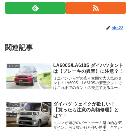
hiro23
関連記事
LA600S/LA610S ダイハツタント
ダイハツ
は【ブレーキの異音】に注意？！
ミニバンいらずの広々空間で大人気のタ
ント！LA600S・LA610Sの新型タントで
はこれまでのタントの美点であるユーテ
ィリティの高さだけでなく質感の高さや
先進の安全デバイス、革新的な低燃費技
術の採用とより魅力的なモデルになって
ダイハツ ウェイクが欲しい！
ダイハツ
いる新型ダイハ...
【買ったら注意の高額修理】と
は？！
クルマが遊びのパートナー！魅力的なデ
ザイン、考え抜かれた使い勝手、全てが