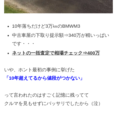
10年落ちだけど3万㎞のBMWM3
中古車屋の下取り提示額⇒340万が精いっぱい
です・・・
ネットの一括査定で相場チェック⇒400万
いや、ホント最初の事例に挙げた
「10年超えてるから値段がつかない」
って言われたのはすごく記憶に残ってて
クルマを見もせずにバッサリでしたから（泣）