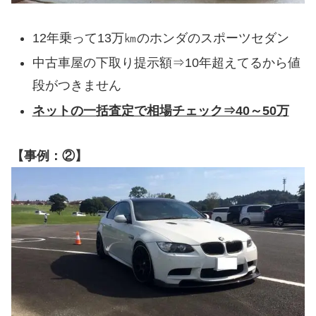
12年乗って13万㎞のホンダのスポーツセダン
中古車屋の下取り提示額⇒10年超えてるから値
段がつきません
ネットの一括査定で相場チェック⇒40～50万
【事例：②】