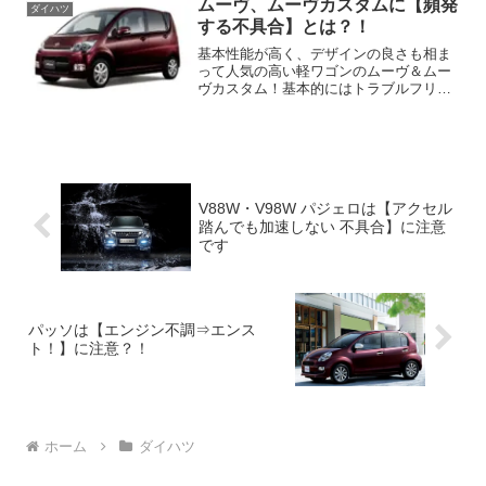
ムーヴ、ムーヴカスタムに【頻発
ダイハツ
と20万コースも覚悟の...
する不具合】とは？！
基本性能が高く、デザインの良さも相ま
って人気の高い軽ワゴンのムーヴ＆ムー
ヴカスタム！基本的にはトラブルフリー
でこれといった弱点があまりないダイハ
ツムーヴ・ムーヴカスタムですが、あな
たが中古で買うならちょっと注意したい
ポイントが１つだけありま...
V88W・V98W パジェロは【アクセル
踏んでも加速しない 不具合】に注意
です
パッソは【エンジン不調⇒エンス
ト！】に注意？！
ホーム
ダイハツ