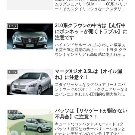
ムラグジュアリーSUV・・・60系 ハリア
ー！そのスタイリッシュなエクステリア
の輝きだけでなくインテリアのデザイン
や質感も高級SUVにふさわしい満足と優
越感を感じさせる出来栄え・・・しかし
210系クラウンの中古は【走行中
トヨタ
あなたが60ハリ...
にボンネットが開くトラブル】に
注意です
ハイエンドサルーンにふさわしい威厳あ
る雰囲気と質感の高さ・・・トヨタ クラ
ウン！インテリアも高級感にあふれその
静謐な空間はシートに腰をおろすたびに
満足を感じられるはず。しかしあなたが
210系のクラウンロイヤルを中古で狙って
マークXジオ 3.5Lは【オイル漏
トヨタ
いるなら注意したい...
れ】に注意？！
スタイリッシュなラグジュアリーミニバ
ン！マークXジオ！！ラグジュアリーなミ
ニバンにふさわしい圧倒的な動力性能と
シルキーで滑らかな回転フィールの3.5L
V6の2GRエンジンを搭載したGGA10のマ
ークXジオを中古であなたが狙っているな
パッソは【リヤゲートが開かない
トヨタ
ら注意...
不具合】に注意？！
キュートなコンパクトスモール♪トヨタ
パッソ！豊富なカラーバリエーションと
かわいいデザインのインテリアであなた