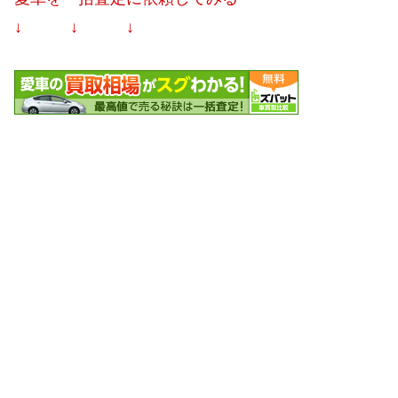
↓ ↓ ↓