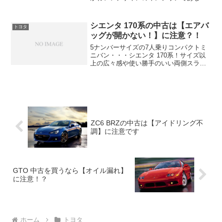
のドライブを楽しくしてくれちゃうパッ
ソ＾＾しかしあなたがKGC30のパッソを
中古で狙っているなら注意したい不具合
シエンタ 170系の中古は【エアバ
トヨタ
があります！
ッグが開かない！】に注意？！
5ナンバーサイズの7人乗りコンパクトミ
ニバン・・・シエンタ 170系！サイズ以
上の広々感や使い勝手のいい両側スライ
ドドア、そして外車に負けない斬新でス
タイリッシュなデザインが魅力的な170系
シエンタ＾＾しかしあなたが平成27年式
のシエンタを...
ZC6 BRZの中古は【アイドリング不
調】に注意です
GTO 中古を買うなら【オイル漏れ】
に注意！？
ホーム
トヨタ