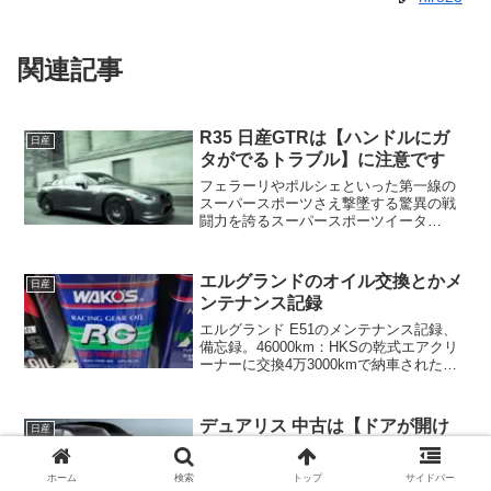
関連記事
R35 日産GTRは【ハンドルにガ
日産
タがでるトラブル】に注意です
フェラーリやポルシェといった第一線の
スーパースポーツさえ撃墜する驚異の戦
闘力を誇るスーパースポーツイータ
ー・・・R35 日産GTR！しかしあなたが
R35の日産GTRを中古で狙っているなら
注意したいポイントがあります！それは
エルグランドのオイル交換とかメ
日産
ハンドルが上下にガ...
ンテナンス記録
エルグランド E51のメンテナンス記録、
備忘録。46000km：HKSの乾式エアクリ
ーナーに交換4万3000kmで納車されたと
きに純正の新品エアクリーナーにちゃん
と交換されてたが湿式なので乾式に変え
たらもっと吸い込みよくなるかな～と思
デュアリス 中古は【ドアが開け
日産
ってH...
られない！】に注意です
ヨーロッパ市場でも非常に評価の高いス
ホーム
検索
トップ
サイドバー