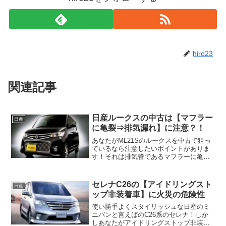
hiro23
関連記事
日産ルークスの中古は【マフラー
日産
に亀裂⇒排気漏れ】に注意？！
あなたがML21Sのルークスを中古で狙っ
ているなら注意したいポイントがありま
す！それは排気管であるマフラーに亀裂
が入り異音や排気漏れが起きる困った不
具合・トラブル！
セレナC26の【アイドリングスト
日産
ップ非装着車】に火災の危険性
使い勝手よくスタイリッシュな日産のミ
ニバンと言えばのC26系のセレナ！しか
しあなたがアイドリングストップ非装着