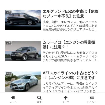
のセレナC26の中古を狙っているなら発
電不良による走行不能や車両火災の危険
性があるちょっと恐い不具合に注意で
エルグランドE52の中古は【危険
日産
す！ (adsbygo...
なブレーキ不良】に注意
洗練、知性、エレガンス。他のハイエン
ドミニバンのワイルドさとは対極にある
高級感が魅力的なラグジュアリーミニバ
ン・・・E52系 エルグランド！しかしあ
なたがE52系のエルグランドを中古で狙
っているなら注意したいポイントがあり
ムラーノは【エンジンの異常振
日産
ます。それはブレー...
動】に注意？！
そのたたずむ姿が絵になるモダンでスタ
イリッシュなSUV・・・ムラーノ！イン
テリアの雰囲気の良さもプレミアムSUV
にふさわしいラグジュアリーなも
の・・・しかしあなたが2.5LのQR25エン
ジンを搭載したTZ51・TNZ51のムラーノ
V37スカイラインの中古はどう？
日産
を中古で狙...
⇒【エンジン不調】に注意です
よりラグジュアリーに、有機的なインフ
ィニティデザインをまとった新型スカイ
ライン！スカイライン ハイブリッドとも
いうべき大排気量V6エンジンにハイブリ
ッドをインストールしラグジュアリーサ
ルーンならではの豊かなトルクと滑らか
ホーム
検索
トップ
サイドバー
Z12 キューブは【ベルト切れ⇒バ
日産