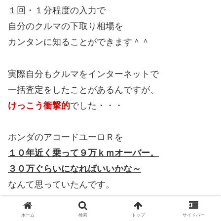
１回・１分程度の入力で
自分のクルマの下取り相場を
カンタンに知ることができます＾＾
実際自分もクルマをインターネットで
一括査定をしたことがあるんですが、
けっこう衝撃的
でした・・・
ホンダのアコードユーロＲを
１０年近く乗って９万ｋｍオーバー。
３０万ぐらいになればいいかな～
なんて思っていたんです。
一括査定を申し込んだら各社から
ホーム
検索
トップ
サイドバー