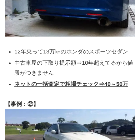
12年乗って13万㎞のホンダのスポーツセダン
中古車屋の下取り提示額⇒10年超えてるから値
段がつきません
ネットの一括査定で相場チェック⇒40～50万
【事例：②】