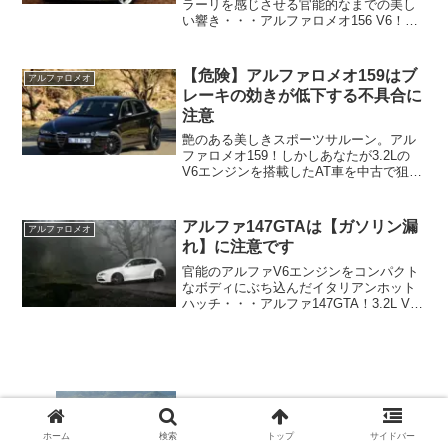
ラーリを感じさせる官能的なまでの美し
い響き・・・アルファロメオ156 V6！し
かしあなたがこの魅力的なスポーツサル
ーンであるアルファロメオ156のV6を中
古で狙っているなら注意したいポイント
【危険】アルファロメオ159はブ
アルファロメオ
があります！そ...
レーキの効きが低下する不具合に
注意
艶のある美しきスポーツサルーン。アル
ファロメオ159！しかしあなたが3.2Lの
V6エンジンを搭載したAT車を中古で狙っ
ているなら、ブレーキの効きが悪くなる
不具合・トラブルに注意です！
アルファ147GTAは【ガソリン漏
アルファロメオ
れ】に注意です
官能のアルファV6エンジンをコンパクト
なボディにぶち込んだイタリアンホット
ハッチ・・・アルファ147GTA！3.2L V6
エンジンが奏でるフェラーリにも負けな
い陶酔のサウンドはきっとあなたの毎日
に刺激を与えてくれるはず＾＾しかしそ
んな魅力的...
クリッパーは【手を切ってケガ、出
血！】に注意？！
ホーム
検索
トップ
サイドバー