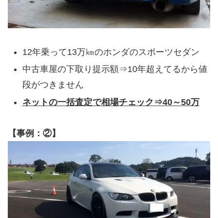
12年乗って13万㎞のホンダのスポーツセダン
中古車屋の下取り提示額⇒10年超えてるから値
段がつきません
ネットの一括査定で相場チェック⇒40～50万
【事例：②】