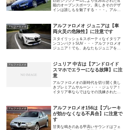
巨匠ジウジアーロにより生み出された官
能のオープンスポーツ。美しきそのデザ
インは誰しもを魅了する・・・。アルフ
ァロメオ スパイダー！しかしあなたが
3.2LのV6エンジンを搭載したアルファス
パイダーのAT車を中古で狙っているな
アルファロメオ ジュニアは【車
アルファロメオ
ら、ブレーキの効き...
両火災の危険性】に注意です
スタイリッシュ＆スポーティなイタリア
ンコンパクトSUV・・・アルファロメオ
ジュニア！でも、あなたもジュニアを中
古で狙っているなら注意したいポイント
があります。それは燃料漏れ⇒車両火災
の危険性がある不具合・トラブル！
ジュリア 中古は【アンドロイド
アルファロメオ
スマホでエラーになる故障】に注
意
アルファロメオの新時代を切り開く美し
きプレミアムサルーン・・・ジュリア！
イタリア車ならではなその洗練されたデ
ザインをまといメカニズム的にはドイツ
車的な精巧感を持ち合わせ、トップレン
ジにはクアドリフォリオを設定し2.9リッ
アルファロメオ156は【ブレーキ
アルファロメオ
ターV6ツインターボ...
が効かなくなる不具合】に注意で
す
甘美な鳴きのある甲高いサウンドはフェ