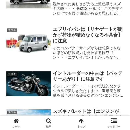
洗練された美しさが光る上質感漂うスズ
キの軽・・・HG21S セルボ！このデザイ
ンだけでも買う価値があると思わせるほ
どのスタイリッシュなデザインはいまも
色褪せない魅力を放つ・・・しかしあな
たがスズキセルボを中古で狙っているな
エブリイバンは【リヤゲートが開
スズキ
ら注意したいポイン...
かず荷物が積めなくなる不具合】
に注意
そのコンパクトサイズからは想像できな
いほどの積載能力を発揮する軽ワゴ
ン・・・エブリイバン！しかしあなたが
エブリバンを中古で狙っているなら注意
したいポイントがあります！それは荷物
を積み込めなくなる 非常に困った不具
イントルーダーの中古は【バッテ
スズキ
合・トラブル！！ ...
リーあがり】に注意です
イントルーダー・・・その伝統的なクラ
シカルで美しきたたずまい、造形美と鼓
動を感じさせる優美なVツインエンジン、
そしてメンテナンス性とロングツーリン
グ性能を両立するその先進のメカニズ
ム・・・しかしあなたがイントルーダー
スズキ パレットは【エンジンが
スズキ
を中古で狙っているなら注...
かからないトラブル】に注意です
オシャレなハイト軽ミニバン♪スズキ パ
ホーム
検索
トップ
サイドバー
レット！！自転車もラクラク乗せられる