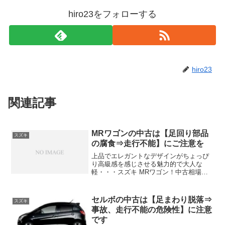
hiro23をフォローする
hiro23
関連記事
MRワゴンの中古は【足回り部品
スズキ
の腐食⇒走行不能】にご注意を
上品でエレガントなデザインがちょっぴ
り高級感を感じさせる魅力的で大人な
軽・・・スズキ MRワゴン！中古相場も
非常にお買い得で30万～40万の予算で考
えれば4万㎞前後の距離を走ってないMR
ワゴンの中古車が選び放題でオシャレな
セルボの中古は【足まわり脱落⇒
スズキ
軽の中古を安く買い...
事故、走行不能の危険性】に注意
です