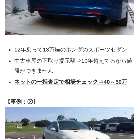
12年乗って13万㎞のホンダのスポーツセダン
中古車屋の下取り提示額⇒10年超えてるから値
段がつきません
ネットの一括査定で相場チェック⇒40～50万
【事例：②】